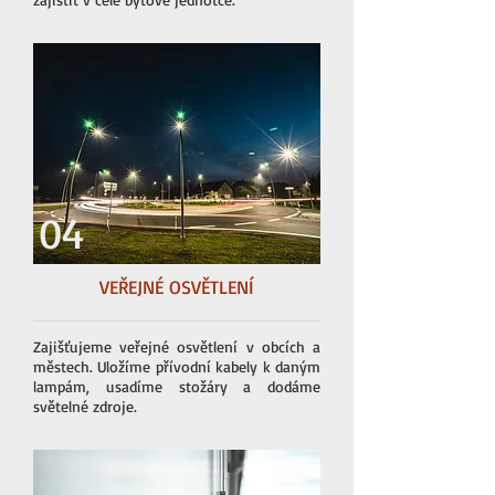
04
VEŘEJNÉ OSVĚTLENÍ
Zajišťujeme veřejné osvětlení v obcích a
městech. Uložíme přívodní kabely k daným
lampám, usadíme stožáry a dodáme
světelné zdroje.