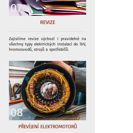
07
REVIZE
Zajistíme revize výchozí i pravidelné na
všechny typy elektrických instalací do 1kV,
hromosvodů, strojů a
spotřebičů.
08
PŘEVÍJENÍ ELEKTROMOTORŮ