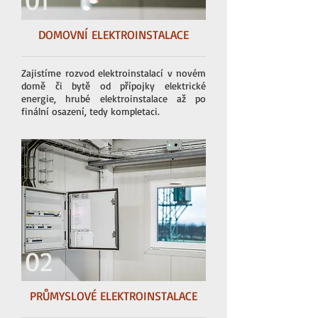
DOMOVNÍ ELEKTROINSTALACE
Zajistíme rozvod elektroinstalací v novém
domě či bytě od přípojky elektrické
energie, hrubé elektroinstalace až po
finální osazení, tedy kompletaci.
02
PRŮMYSLOVÉ ELEKTROINSTALACE